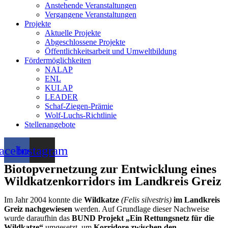
Anstehende Veranstaltungen
Vergangene Veranstaltungen
Projekte
Aktuelle Projekte
Abgeschlossene Projekte
Öffentlichkeitsarbeit und Umweltbildung
Fördermöglichkeiten
NALAP
ENL
KULAP
LEADER
Schaf-Ziegen-Prämie
Wolf-Luchs-Richtlinie
Stellenangebote
acebook
Instagram
Biotop­vernetzung zur Entwicklung eines
Wild­katzen­korridors
im Landkreis Greiz
Im Jahr 2004 konnte die
Wildkatze
(Felis silvestris)
im Landkreis
Greiz nachgewiesen
werden. Auf Grundlage dieser Nachweise
wurde daraufhin das
BUND Projekt „Ein Rettungsnetz für die
Wildkatze“
umgesetzt, um
Korridore zwischen den