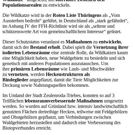
Populationsarealen
zu entwickeln.
Die Wildkatze wird in der
Roten Liste Thüringens
als „Vom
Aussterben bedroht“ geführt, in Deutschland als „stark gefährdet“,
im Anhang IV der FFH-Richtlinie wird sie als „seltene und
schützenswerte Art von gemeinschaftlichem Interesse“ gelistet.
Dieser Schutzstatus veranlasst es
Maßnahmen
zu
entwickeln
,
damit sich der
Bestand erholt
. Dabei spielt die
Vernetzung ihrer
isolierten Lebensräume
eine zentrale Rolle, da Wildkatzen kaum
eine Möglichkeit haben, neue Waldgebiete zu besiedeln und sich
genetisch mit anderen Populationen auszutauschen. Um
ihre
primären Lebensräume
wie Laub- und Mischwälder
zu
vernetzen
, werden
Heckenstrukturen als
Bindeglieder
angepflanzt, damit die Tiere Möglichkeiten zur
Deckung sowie Nahrungsquellen bekommen.
Im Umland der Stadt Zeulenroda-Triebes, konnten so auf 3
Teilflächen
lebensraumverbessernde Maßnahmen
umgesetzt
werden. So wurden auf Grünland bzw. intensiv landwirtschaftlich
genutzten Flächen dreireihige Hecken, teilweise mit Feldgehölzen
und Obstgehölzen gepflanzt, um Verbindungen zwischen
Waldgebieten herzustellen und dadurch eine Verbesserung des
Biotopverbundes erreicht.