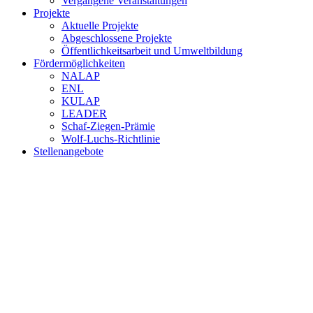
Vergangene Veranstaltungen
Projekte
Aktuelle Projekte
Abgeschlossene Projekte
Öffentlichkeitsarbeit und Umweltbildung
Fördermöglichkeiten
NALAP
ENL
KULAP
LEADER
Schaf-Ziegen-Prämie
Wolf-Luchs-Richtlinie
Stellenangebote