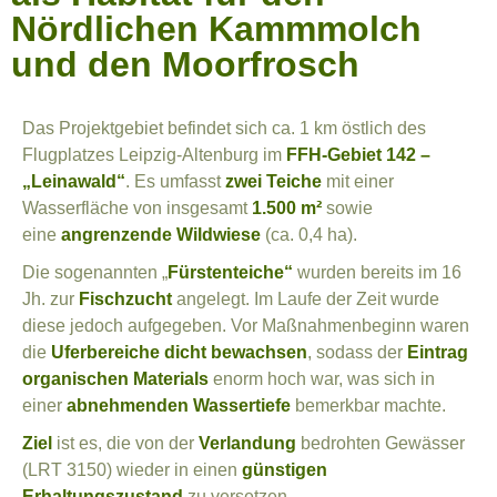
Nördlichen Kammmolch
und den Moorfrosch
Das Projektgebiet befindet sich ca. 1 km östlich des
Flugplatzes Leipzig-Altenburg im
FFH-Gebiet 142 –
„Leinawald“
. Es umfasst
zwei Teiche
mit einer
Wasserfläche von insgesamt
1.500 m²
sowie
eine
angrenzende Wildwiese
(ca. 0,4 ha).
Die sogenannten „
Fürstenteiche“
wurden bereits im 16
Jh. zur
Fischzucht
angelegt. Im Laufe der Zeit wurde
diese jedoch aufgegeben. Vor Maßnahmenbeginn waren
die
Uferbereiche dicht bewachsen
, sodass der
Eintrag
organischen Materials
enorm hoch war, was sich in
einer
abnehmenden Wassertiefe
bemerkbar machte.
Ziel
ist es, die von der
Verlandung
bedrohten Gewässer
(LRT 3150) wieder in einen
günstigen
Erhaltungszustand
zu versetzen.