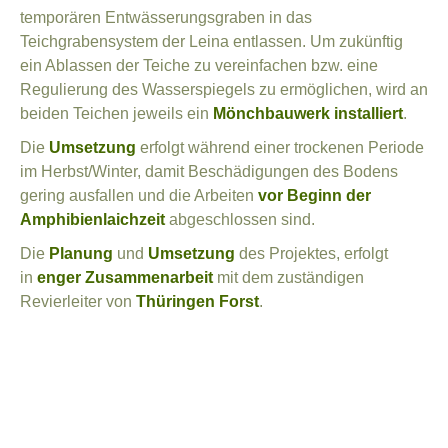
temporären Entwässerungsgraben in das
Teichgrabensystem der Leina entlassen. Um zukünftig
ein Ablassen der Teiche zu vereinfachen bzw. eine
Regulierung des Wasserspiegels zu ermöglichen, wird an
beiden Teichen jeweils ein
Mönchbauwerk installiert
.
Die
Umsetzung
erfolgt während einer trockenen Periode
im Herbst/Winter, damit Beschädigungen des Bodens
gering ausfallen und die Arbeiten
vor Beginn der
Amphibienlaichzeit
abgeschlossen sind.
Die
Planung
und
Umsetzung
des Projektes, erfolgt
in
enger Zusammenarbeit
mit dem zuständigen
Revierleiter von
Thüringen Forst
.
Zielarten:
Nördlicher Kammmolch
(Triturus
cristatus)
, Moorfrosch
(Rana arvalis)