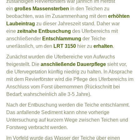
zuständigen Revierförsters war jährlich im Herbst
ein
großes Massensterben
in den Teichen zu
beobachten, was im Zusammenhang mit dem
erhöhten
Laubeintrag
zu dieser Jahreszeit stand. Daher war
eine
zeitnahe Entbuschung
des Uferbereichs mit
anschließender
Entschlammung
der Teiche
unerlässlich, um den
LRT 3150
hier zu
erhalten
.
Zunächst wurden die Uferbereiche von Aufwuchs
freigestellt. Die
anschließende Dauerpflege
sieht vor,
die Ufervegetation künftig niedrig zu halten. In Absprache
mit dem Revierförster wird die Pflege des Uferbereichs im
Anschluss vom Forst übernommen (Rückschnitt bei
Bedarf; wahrscheinlich alle 3-5 Jahre).
Nach der Entbuschung werden die Teiche entschlammt.
Das anfallende Sediment kann ohne vorherige
Untersuchung auf kurzem Wege zwischen Teichen und
Forstweg verbracht werden.
Im Vorfeld wurde das Wasser der Teiche über einen