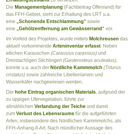
Die
Managementplanung
(Fachbeitrag Offenland) für
das FFH-Gebiet, sieht zur Erhaltung des LRT u.a.
eine
„Schonende Entschlammung“
sowie
eine
„Gehölzentfernung am Gewässerrand“
vor.
Im Vorfeld des Projektes, wurde mittels
Molchreusen
das
aktuell vorkommende
Arteninventar erfasst
. Neben
etlichen Karauschen
(Carassius carassius)
und
Dreistachligen Stichlingen
(Gasterosteus aculeatus)
,
konnte u.a. auch der
Nördliche Kammmolch
(Triturus
cristatus)
sowie zahlreiche Libellenlarven und
Wasserkäfer nachgewiesen werden.
Der
hohe Eintrag organischen Materials
, aufgrund der
zu üppigen Ufervegetation, führte zur
allmählichen
Verlandung der Teiche
und damit
zum
Verlust des Lebensraums
für die aufgeführten
Arten, insbesondere des Nördlichen Kammmolchs, als
FFH-Anhang-II-Art. Nach mündlicher Aussage des